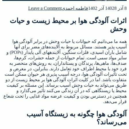
on
8 آذر 1402
8 آذر 1402
فاطمه احمدی
Leave a Comment
اثرات
آلودگی
اثرات آلودگی هوا بر محیط زیست و حیات
هوا
وحش
بر
محیط
زیست
همه ما می‌دانیم که حیوانات یا حیات وحش در برابر آلودگی هوا
و
آسیب پذیر هستند. مسائل مربوط به آلاینده‌های مضر برای آنها
حیات
شامل باران اسیدی، فلزات سنگین، آلاینده‎های آلی پایدار (POPs) و
وحش
سایر مواد سمی است. تمام حیوانات از جمله حشرات، کرم‌ها،
صدف‌ها، ماهی‌ها، پرندگان و پستانداران، به روش‌های منحصر به
فرد خود با محیط اطراف خود تعامل دارند. بنابراین، در معرض و
تحت تأثیرات آلودگی هوا، درجه آسیب پذیری هر حیوان ممکن است
متفاوت باشد. اما در کلیت اثرات آلودگی هوا بر محیط زیست از دو
طریق می‌تواند به حیات وحش آسیب برساند. این مسئله بر کیفیت
محیط یا زیستگاهی که در آن زندگی می‌کنند تأثیر می‌گذارد و
همچنین در دسترس بودن و کیفیت عرضه مواد غذایی را تحت شعاع
قرار می‌دهد.
آلودگی هوا چگونه به زیستگاه آسیب
می‌رساند؟