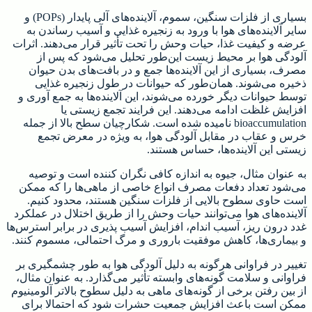
بسیاری از فلزات سنگین، سموم، آلاینده‌های آلی پایدار (POPs) و
سایر آلاینده‌های هوا با ورود به زنجیره غذایی و آسیب رساندن به
عرضه و کیفیت غذا، حیات وحش را تحت تأثیر قرار می‌دهند. اثرات
آلودگی هوا بر محیط زیست این‌طور تحلیل می‌شود که پس از
مصرف، بسیاری از این آلاینده‌ها جمع و در بافت‌های بدن حیوان
ذخیره می‌شوند. همان‌طور که حیوانات در طول زنجیره غذایی
توسط حیوانات دیگر خورده می‌شوند، این آلاینده‌ها به جمع آوری و
افزایش غلظت ادامه می‌دهند. این فرایند تجمع زیستی یا
bioaccumulation نامیده شده است. شکارچیان سطح بالا از جمله
خرس و عقاب در مقابل آلودگی هوا، به ویژه در معرض تجمع
زیستی این آلاینده‌ها، حساس هستند.
به عنوان مثال، جیوه به اندازه کافی نگران کننده است و توصیه
می‌شود تعداد دفعات مصرف انواع خاصی از ماهی‌ها را که ممکن
است حاوی سطوح بالایی از فلزات سنگین هستند، محدود کنیم.
آلاینده‌های هوا می‌توانند حیات وحش را از طریق اختلال در عملکرد
غدد درون ریز، آسیب اندام، افزایش آسیب پذیری در برابر استرس‌ها
و بیماری‌ها، کاهش موفقیت باروری و مرگ احتمالی، مسموم کنند.
تغییر در فراوانی هرگونه به دلیل آلودگی هوا به طور چشمگیری بر
فراوانی و سلامت گونه‌های وابسته تأثیر می‌گذارد. به عنوان مثال،
از بین رفتن برخی از گونه‌های ماهی به دلیل سطوح بالاتر آلومینیوم
ممکن است باعث افزایش جمعیت حشرات شود که احتمالا برای