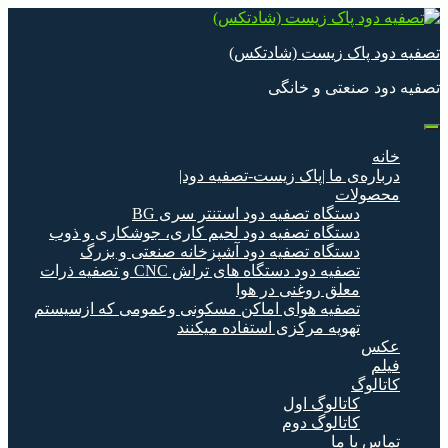
Skip
to
content
تصفیه دود پاک زیست (شادتکس)
تصفیه دود صنعتی و خانگی
خانه
درباره‌ی ما |پاک زیست-تصفیه دود|
محصولات
دستگاه تصفیه دود استنتر سری BG
دستگاه تصفیه دود لحیم کاری، جوشکاری و ذوب
دستگاه تصفیه دود آشپزخانه صنعتی و بزرگ
تصفیه دود دستگاه های تراش CNC و تصفیه ذرات
معلق روغنی در هوا
تصفیه هوای اماکن مسکونی وعمومی که ازسیستم
تهویه مرکزی استفاده میکنند
عکس
فیلم
کاتالوگ
کاتالوگ اول
کاتالوگ دوم
تماس با ما