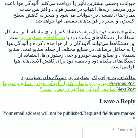
حیوانات وحشی بیشترین تأثیر را دریافت می‌کنند. آلودگی هوا باعث
بروز مریضی ریه‌ها، التهاب در مسیر هوایی و افزایش شدت
بیماری‌های تنفسی در حیوانات می‌شود و منجر به کاهش سطح
اکسیژن و تغییر در فرایندهای تنفسی آنها خواهد شد.
پیشنهاد تصفیه دود پاک زیست (شادتکس) برای مقابله با این مشکل،
استفاده از دستگاه‌های مکنده دود یا
دستگاه‌های تصفیه دود
است.
این دستگاه‌ها می‌توانند آلایندگان را از هوا حذف کرده و آلودگی هوا
را به حداقل برسانند. در صنایع مختلف از جمله صنایع نفت، صنایع
شیمیایی و صنایع تولید خودرو و حتی رستوران‌ها، استفاده از
دستگاه‌های مکنده دود و تصفیه دود برای کاهش آلاینده‌های هوا
الزامی است.
مقالات
اهمیت هوای پاک
,
تصفیه دود
,
دستگاه های تصفیه دود
Previous
راهبری
Previous Post
بهترین روش‌های کنترل آلودگی هوا در صنایع و شهرها
post:
Next
Next Post
شاخص آلودگی هوا تهران چقدر است؟
نوشته
post:
Leave a Reply
Your email address will not be published.Required fields are marked
*
Comment
*