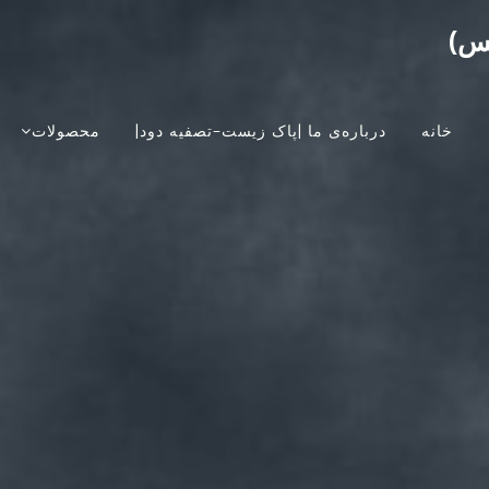
کس)
خانه
درباره‌ی ما |پاک زیست-تصفیه دود|
محصولات