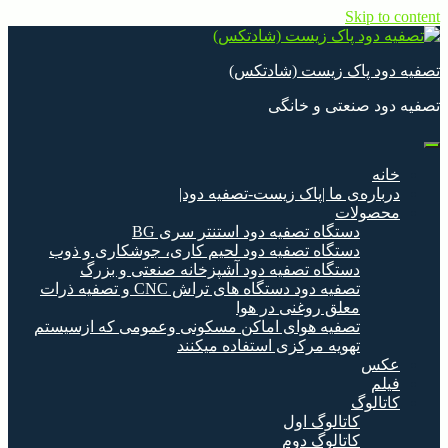
Skip to content
تصفیه دود پاک زیست (شادتکس)
تصفیه دود صنعتی و خانگی
خانه
درباره‌ی ما |پاک زیست-تصفیه دود|
محصولات
دستگاه تصفیه دود استنتر سری BG
دستگاه تصفیه دود لحیم کاری، جوشکاری و ذوب
دستگاه تصفیه دود آشپزخانه صنعتی و بزرگ
تصفیه دود دستگاه های تراش CNC و تصفیه ذرات
معلق روغنی در هوا
تصفیه هوای اماکن مسکونی وعمومی که ازسیستم
تهویه مرکزی استفاده میکنند
عکس
فیلم
کاتالوگ
کاتالوگ اول
کاتالوگ دوم