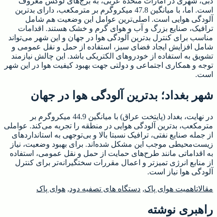
دبی، شهری در امارات متحده عربی، به برج‌های لوکس معروف
است. اما، با میانگین 47.8 میکروگرم بر مترمکعب، دارای بدترین
آلودگی هوایی است. اصلی‌ترین عوامل این وضعیت هم شامل
ترافیک، صنایع بزرگ و آب و هوای گرم و خشک هستند. اقدامات
مناسب برای کنترل بدترین آلودگی هوا در جهان و این شهر می‌تواند
شامل افزایش ایجاد فضای سبز، استفاده از حمل و نقل عمومی و
تشویق به استفاده از خودروهای الکتریکی باشد. این چالش نیازمند
توجه و همکاری اجتماعی و دولتی جهت بهبود کیفیت هوا در این شهر
است.
شهر بغداد؛ بدترین آلودگی هوا در جهان
در نهایت، بغداد (پایتخت عراق) با میانگین 44.9 میکروگرم بر
مترمکعب، بدترین آلودگی هوایی در منطقه را تجربه می‌کند. عواملی
از جمله صنایع نفتی، ترافیک نسبتا بالا و بی‌توجهی به استانداردهای
زیست‌محیطی موجب این مشکل شده‌اند. برای بهبود وضعیت، نیاز
به اقداماتی مانند طرح‌های حمایت از حمل و نقل عمومی، استفاده
از منابع انرژی تمیزتر و اعمال مقررات سختگیرانه‌تر برای کنترل
آلودگی هوا نیاز است.
مقالات
اهمیت هوای پاک
,
دستگاه های تصفیه دود
,
هوای پاک
راهبری نوشته