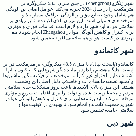
شهر ژنگژو (Zhengzhou) در چین میزان 53.3 میکروگرم بر
مترمکعب را در سال 2024 تجربه می‌کند. عوامل اصلی این آلودگی
هم شامل وجود صنایع مؤثر بر آلودگی، ترافیک بسیار بالا و
سوخت‌های فسیلی است. این میزان بالای آلاینده‌ها تأثیر زیادی بر
سلامتی مردم این شهر دارد و لازم است اقدامات فوری و مؤثری
برای کنترل و کاهش آلودگی هوا در Zhengzhou انجام شود تا هم
بهبودی در کیفیت هوا و هم سلامتی افراد تضمین شود.
شهر کاتماندو
کاتماندو (پایتخت نپال)، با میزان 48.5 میکروگرم بر مترمکعب در این
لیست جایگاه هشتم را دارد و مانند دیگر شهرهایی که تاکنون با آنها
آشنا شده‌ایم، احتراق غیر کارآمد سوخت‌ها، ترافیک سنگین ماشین‌ها
و کمبود تصفیه‌خانه‌های آب و فاضلاب دلیل اصلی این وضعیت
هستند. این میزان بالای آلاینده‌ها باعث بروز مشکلات جدی سلامتی
مردم و محیط زیست شده و دولت را برای اقدامات سریع و مؤثری
موظف می‌کند. باید برنامه‌هایی برای کنترل و کاهش آلودگی هوا در
شهر پرجمعیت کاتماندو انجام شود تا بهبودی در کیفیت هوا و
سلامتی جامعه تضمین شود.
شهر دبی