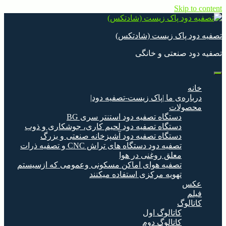
Skip to content
تصفیه دود پاک زیست (شادتکس)
تصفیه دود صنعتی و خانگی
خانه
درباره‌ی ما |پاک زیست-تصفیه دود|
محصولات
دستگاه تصفیه دود استنتر سری BG
دستگاه تصفیه دود لحیم کاری، جوشکاری و ذوب
دستگاه تصفیه دود آشپزخانه صنعتی و بزرگ
تصفیه دود دستگاه های تراش CNC و تصفیه ذرات
معلق روغنی در هوا
تصفیه هوای اماکن مسکونی وعمومی که ازسیستم
تهویه مرکزی استفاده میکنند
عکس
فیلم
کاتالوگ
کاتالوگ اول
کاتالوگ دوم