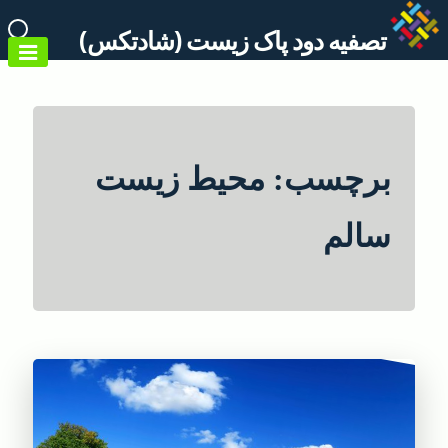
Ski
تصفیه دود پاک زیست (شادتکس)
t
conten
برچسب:
محیط زیست
سالم