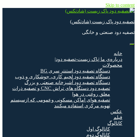
Skip to content
تصفیه دود پاک زیست (شادتکس)
تصفیه دود صنعتی و خانگی
خانه
درباره‌ی ما |پاک زیست-تصفیه دود|
محصولات
دستگاه تصفیه دود استنتر سری BG
دستگاه تصفیه دود لحیم کاری، جوشکاری و ذوب
دستگاه تصفیه دود آشپزخانه صنعتی و بزرگ
تصفیه دود دستگاه های تراش CNC و تصفیه ذرات
معلق روغنی در هوا
تصفیه هوای اماکن مسکونی وعمومی که ازسیستم
تهویه مرکزی استفاده میکنند
عکس
فیلم
کاتالوگ
کاتالوگ اول
کاتالوگ دوم