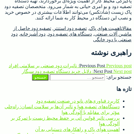
پاکیزگی محیط کار از اهمیت ویژه‌ای برخوردارند، تهیه دستگاه
تصفیه دود و بو امری حیاتی به شمار می‌رود. متخصصان تصفیه دود
پاک زیست (شادتکس) می‌توانند اطلاعات بیشتری در خصوص خرید
و نصب این دستگاه در محیط کار به شما ارائه کنند.
مقالات
اهمیت هوای پاک
,
تصفیه دود استنتر
,
تصفیه دود حاصل از
ماشین آلات صنعتی
,
دستگاه های تصفیه دود
,
دود آشپزخانه
,
دود
صنعتی یا دود خانگی
راهبری نوشته
Previous post:
Previous Post
تاثیرات دود صنعتی بر سلامتی افراد
Next post:
Next Post
دلایل خرید دستگاه تصفیه دود سیگار
جستجو برای:
تازه ها
کاربرد فناوری‌های نانو در صنعت تصفیه دود
دستگاه‌های تصفیه هوا و تأثیر آن‌ها بر سلامت انسان: راه‌حلی
مؤثر برای مقابله با آلودگی هوا
بررسی تاثیر قوانین آتی بر حفظ محیط زیست با تمرکز بر
آلودگی هوا
اهمیت هوای پاک و راهکارهای دستیابی به آن