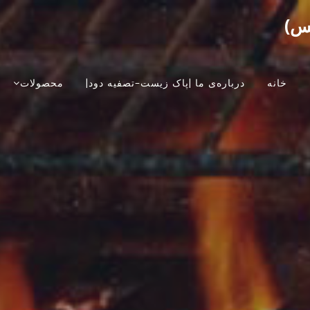
کس)
خانه
درباره‌ی ما |پاک زیست-تصفیه دود|
محصولات