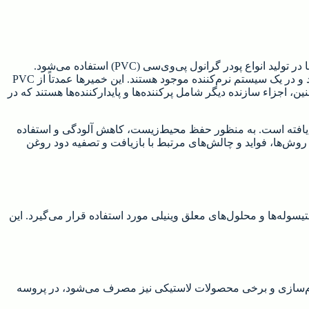
روغن دی‌اکتیل فتالات (DOP)، همچنین با نام‌های دی‌اکتیل فتالات یا Dioctyl Phthalate شناخته می‌شود و به عنوان یکی از مهم‌ترین نرم‌کننده‌ها در تولید انواع پودر گرانول پی‌وی‌سی (PVC) استفاده می‌شود.
پلاستیسوله‌های PVC و محلول‌های معلق وینیلی (Vinyl dispersions) سوسپانسیون‌هایی هستند که شامل ذرات ریز از رزین‌های PVC می‌شوند و در یک سیستم نرم‌کننده موجود هستند. این خمیرها عمدتاً از PVC
 یکی از نرم‌کننده‌های رایج در تولید آن است. همچنین، اجزاء سازنده دیگر شامل پرکننده‌ها و پایدارکننده‌ها هستند که در
 بازیافت این روغن اهمیت ویژه‌ای یافته است. به منظور حفظ محیط‌زیست، کاهش آلودگی و استفاده
د. در این مقاله، به بررسی روش‌ها، فواید و چالش‌های مرتبط با بازیافت و تصفیه دود روغن
استیسوله‌ها و محلول‌های معلق وینیلی مورد استفاده قرار می‌گیرد. این
غن در صنعت چرم‌سازی و برخی محصولات لاستیکی نیز مصرف می‌شود، در پروسه